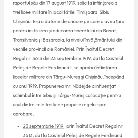
raportul său din 17 august 1919, solicita înfiinţarea a
trei licee militare în localitățile: Timișoara, Sibiu,
Chișinău. Era o datorie de onoare pe care o avea ţara
pentru instruirea şi educarea tineretului din Banat,
Transilvania şi Basarabia, la nivelul învăţământului din
vechile provincii ale României. Prin Înaltul Decret
Regal nr. 3613 din 23 septembrie 1919, dat la Castelul
Peleș de Regele Ferdinand I, se aproba înființarea
liceelor militare din Târgu-Mureș şi Chișinău, începând
cu anul 1919. Propunerea mr. Nădejde a influențat
schimbul între Sibiu şi Târgu-Mureș ca locație pentru
unul dintre cele trei licee propuse regelui spre
aprobare.
23 septembrie 1919
, prin Înaltul Decret Regal nr.
3613, dat la Castelul Peleș de Regele Ferdinand