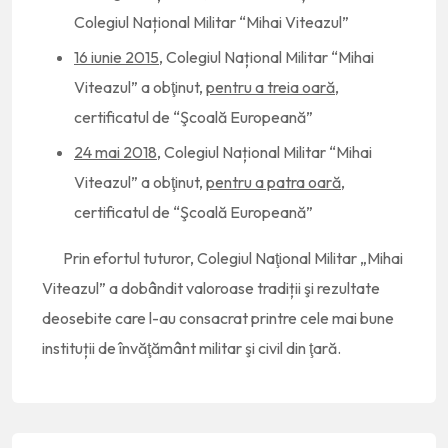
Colegiul Național Militar “Mihai Viteazul”
16 iunie 2015
, Colegiul Național Militar “Mihai
Viteazul” a obţinut,
pentru a treia oară
,
certificatul de “Şcoală Europeană”
24 mai 2018
, Colegiul Național Militar “Mihai
Viteazul” a obţinut,
pentru a patra oară
,
certificatul de “Şcoală Europeană”
Prin efortul tuturor, Colegiul Naţional Militar „Mihai
Viteazul” a dobândit valoroase tradiții şi rezultate
deosebite care l-au consacrat printre cele mai bune
instituții de învăţământ militar şi civil din ţară.