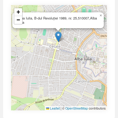
+
×
Alba Iulia, B-dul Revoluției 1989, nr. 25,510007,Alba
−
Iulia
Leaflet
|
©
OpenStreetMap
contributors