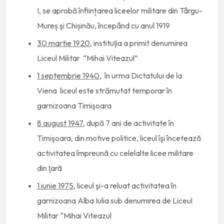
I, se aprobă înființarea liceelor militare din Târgu-
Mureș şi Chișinău, începând cu anul 1919
30 martie 1920
, instituţia a primit denumirea
Liceul Militar “Mihai Viteazul”
1 septembrie 1940
, în urma Dictatului de la
Viena liceul este strămutat temporar în
garnizoana Timişoara
8 august 1947
, după 7 ani de activitate în
Timişoara, din motive politice, liceul îşi încetează
activitatea împreunã cu celelalte licee militare
din ţarã
1 iunie 1975
, liceul şi-a reluat activitatea în
garnizoana Alba Iulia sub denumirea de Liceul
Militar “Mihai Viteazul