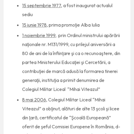
15 septembrie 1977
, a fost inaugurat actualul
sediu
15 iunie 1978
, prima promoţie Alba Iulia
1 noiembrie 1999
, prin Ordinul ministrului apărării
naţionale nr. M131/1999, cu prilejul aniversării a
80 de ani de la înfiinţare şi ca o recunoaştere, din
partea Ministerului Educaţiei şi Cercetării, a
contribuţiei de marcă adusă la formarea tinerei
generaţii, instituţia a primit denumirea de
Colegiul Militar Liceal “Mihai Viteazul”
8 mai 2006
, Colegiul Militar Liceal “Mihai
Viteazul” a obţinut, alături de alte 13 şcoli şi licee
din ţară, certificatul de “Şcoală Europeană”
oferit de şeful Comisiei Europene în România, d-