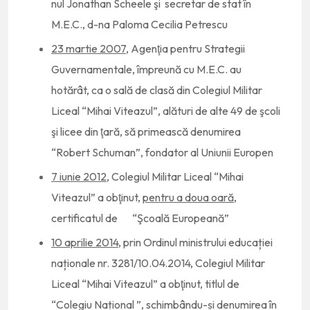
nul Jonathan Scheele şi secretar de stat în
M.E.C., d-na Paloma Cecilia Petrescu
23 martie 2007
, Agenţia pentru Strategii
Guvernamentale, împreună cu M.E.C. au
hotărât, ca o sală de clasă din Colegiul Militar
Liceal “Mihai Viteazul”, alături de alte 49 de şcoli
şi licee din ţară, să primească denumirea
“Robert Schuman”, fondator al Uniunii Europen
7 iunie 2012
, Colegiul Militar Liceal “Mihai
Viteazul” a obţinut,
pentru a doua oară
,
certificatul de “Şcoală Europeană”
10 aprilie 2014
, prin Ordinul ministrului educației
naționale nr. 3281/10.04.2014, Colegiul Militar
Liceal “Mihai Viteazul” a obţinut, titlul de
“Colegiu Național ”, schimbându-și denumirea în