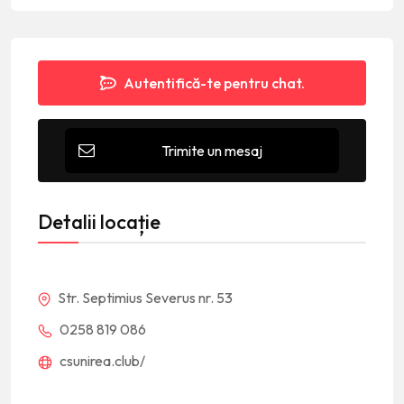
Autentifică-te pentru chat.
Trimite un mesaj
Detalii locație
Str. Septimius Severus nr. 53
0258 819 086
csunirea.club/