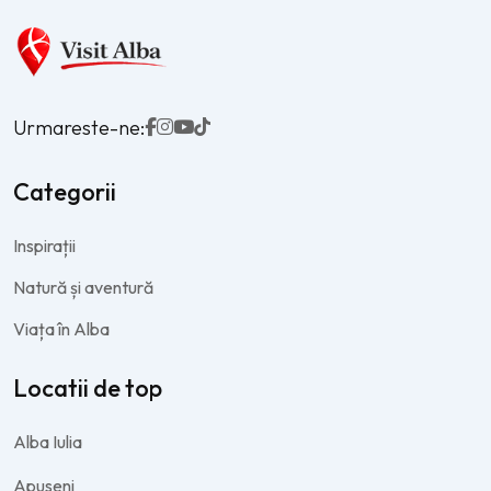
Urmareste-ne:
Categorii
Inspirații
Natură și aventură
Viața în Alba
Locatii de top
Alba Iulia
Apuseni