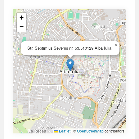
+
−
×
Str. Septimius Severus nr. 53,510129,Alba Iulia
Leaflet
|
©
OpenStreetMap
contributors