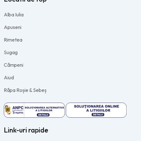
Alba Iulia
Apuseni
Rimetea
Sugag
Câmpeni
Aiud
Râpa Roșie & Sebeș
Link-uri rapide