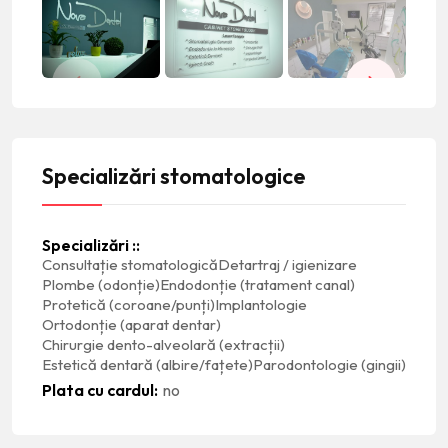
Specializări stomatologice
Specializări :
Consultație stomatologică
Detartraj / igienizare
Plombe (odonție)
Endodonție (tratament canal)
Protetică (coroane/punți)
Implantologie
Ortodonție (aparat dentar)
Chirurgie dento-alveolară (extracții)
Estetică dentară (albire/fațete)
Parodontologie (gingii)
Plata cu cardul
no