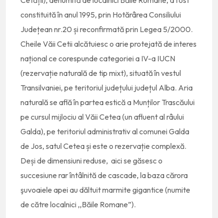
Cetății), denumită de localnici Băile Romane, a fost
constituită în anul 1995, prin Hotărârea Consiliului
Județean nr.20 și reconfirmată prin Legea 5/2000.
Cheile Văii Cetii alcătuiesc o arie protejată de interes
național ce corespunde categoriei a IV-a IUCN
(rezervație naturală de tip mixt), situată în vestul
Transilvaniei, pe teritoriul județului județul Alba. Aria
naturală se află în partea estică a Munților Trascăului
pe cursul mijlociu al Văii Cetea (un afluent al râului
Galda), pe teritoriul administrativ al comunei Galda
de Jos, satul Cetea și este o rezervație complexă.
Deși de dimensiuni reduse, aici se găsesc o
succesiune rar întâlnită de cascade, la baza cărora
şuvoaiele apei au dăltuit marmite gigantice (numite
de către localnici ,,Băile Romane”).