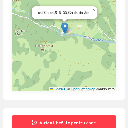
×
sat Cetea,516100,Galda de Jos
Leaflet
|
©
OpenStreetMap
contributors
Autentifică-te pentru chat.