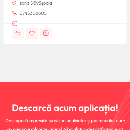
zona Slăvășoaia
0745306805
Descarcă acum aplicația!
Descoperă impresiile turiștilor,localnicilor și partenerilor care
au ales să exploreze județul Alba alături de platforma Visit