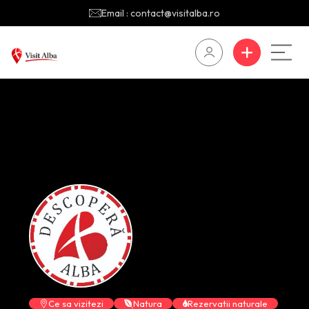
Email : contact@visitalba.ro
Ce sa vizitezi
Natura
Rezervatii naturale