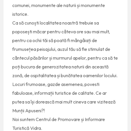
comunei, monumente ale naturii și monumente
istorice.
Ca să cunoști localitatea noastră trebuie sa
poposești măcar pentru câteva ore sau mai mult,
pentru ca ochii tăi să poată fi mângâiați de
frumusețea peisajului, auzul tău să fie stimulat de
cântecul păsărilor și murmurul apelor, pentru ca să te
poți bucura de generozitatea naturii din această
zonă, de ospitalitatea și bunătatea oamenilor locului.
Locuri frumoase, gazde asemenea, povesti
fabuloase, informații turistice de calitate. Ce ar
putea sa își dorească mai mult cineva care vizitează
Munții Apuseni?!
Noi suntem Centrul de Promovare și Informare
Turistică Vidra.