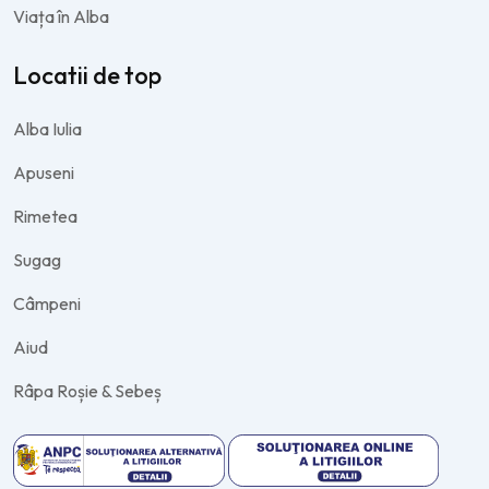
Viața în Alba
Locatii de top
Alba Iulia
Apuseni
Rimetea
Sugag
Câmpeni
Aiud
Râpa Roșie & Sebeș