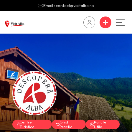
Email : contact@visitalba.ro
Centre
Ghid
Puncte
Turistice
Practic
Utile