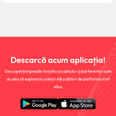
Descarcă acum aplicația!
Descoperă impresiile turiștilor,localnicilor și partenerilor care
au ales să exploreze județul Alba alături de platforma Visit
Alba.