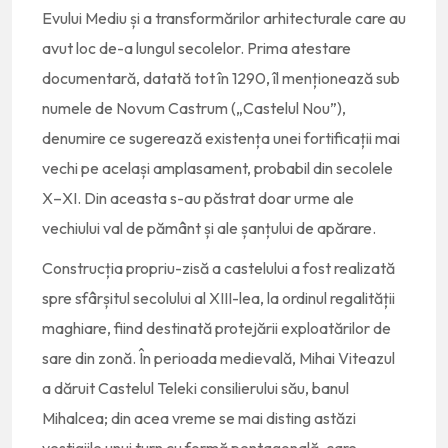
Evului Mediu și a transformărilor arhitecturale care au
avut loc de-a lungul secolelor. Prima atestare
documentară, datată tot în 1290, îl menționează sub
numele de Novum Castrum („Castelul Nou”),
denumire ce sugerează existența unei fortificații mai
vechi pe același amplasament, probabil din secolele
X–XI. Din aceasta s-au păstrat doar urme ale
vechiului val de pământ și ale șanțului de apărare.
Construcția propriu-zisă a castelului a fost realizată
spre sfârșitul secolului al XIII-lea, la ordinul regalității
maghiare, fiind destinată protejării exploatărilor de
sare din zonă. În perioada medievală, Mihai Viteazul
a dăruit Castelul Teleki consilierului său, banul
Mihalcea; din acea vreme se mai disting astăzi