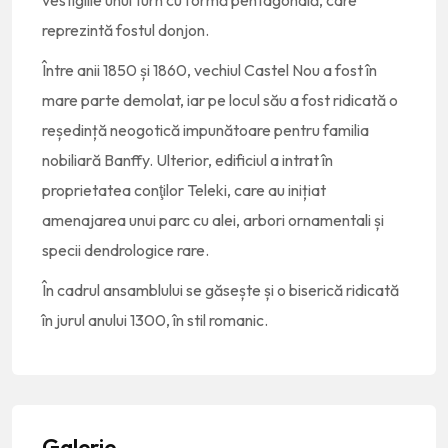
vestigiile unui turn cu formă pentagonală, care
reprezintă fostul donjon.
Între anii 1850 și 1860, vechiul Castel Nou a fost în
mare parte demolat, iar pe locul său a fost ridicată o
reședință neogotică impunătoare pentru familia
nobiliară Banffy. Ulterior, edificiul a intrat în
proprietatea conţilor Teleki, care au inițiat
amenajarea unui parc cu alei, arbori ornamentali și
specii dendrologice rare.
În cadrul ansamblului se găsește și o biserică ridicată
în jurul anului 1300, în stil romanic.
Galerie