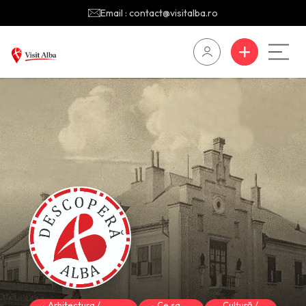
Email : contact@visitalba.ro
Arhitectura /
Ce sa
Cultură /