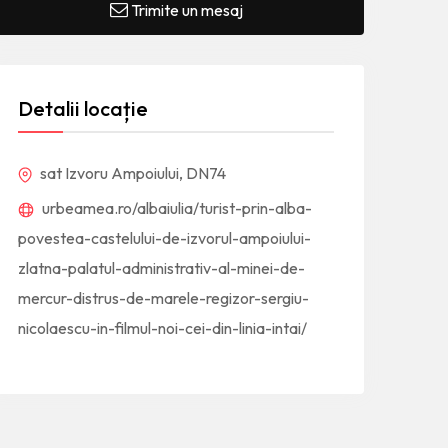
Trimite un mesaj
Detalii locație
sat Izvoru Ampoiului, DN74
urbeamea.ro/albaiulia/turist-prin-alba-
povestea-castelului-de-izvorul-ampoiului-
zlatna-palatul-administrativ-al-minei-de-
mercur-distrus-de-marele-regizor-sergiu-
nicolaescu-in-filmul-noi-cei-din-linia-intai/