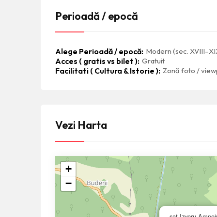
Perioadă / epocă
Alege Perioadă / epocă
Modern (sec. XVIII–XI
Acces ( gratis vs bilet )
Gratuit
Facilitati ( Cultura & Istorie )
Zonă foto / view
Vezi Harta
+
−
sat Izvoru Ampoi