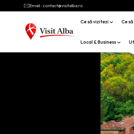
Email : contact@visitalba.ro
Ce să vizitezi
Ce să
Local & Business
Ut