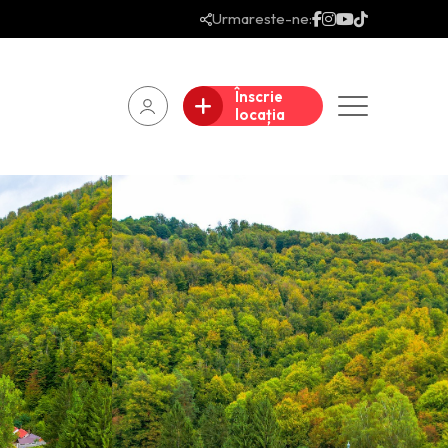
Urmareste-ne:
Înscrie
locația