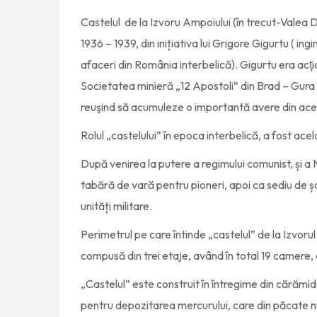
Castelul de la Izvoru Ampoiului (în trecut-Valea Do
1936 – 1939, din inițiativa lui Grigore Gigurtu ( in
afaceri din România interbelică). Gigurtu era acţ
Societatea minieră „12 Apostoli” din Brad – Gura
reuşind să acumuleze o importantă avere din acest
Rolul „castelului” în epoca interbelică, a fost ace
După venirea la putere a regimului comunist, și a Na
tabără de vară pentru pioneri, apoi ca sediu de școa
unități militare.
Perimetrul pe care întinde „castelul” de la Izvoru
compusă din trei etaje, având în total 19 camere, 
„Castelul” este construit în întregime din cărămi
pentru depozitarea mercurului, care din păcate n