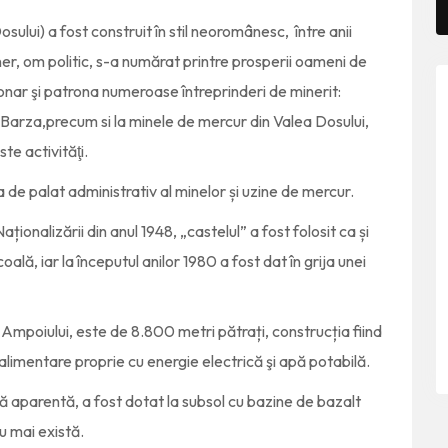
sului) a fost construit în stil neoromânesc, între anii
giner, om politic, s-a numărat printre prosperii oameni de
ionar şi patrona numeroase întreprinderi de minerit:
 Barza,precum si la minele de mercur din Valea Dosului,
e activităţi.
la de palat administrativ al minelor și uzine de mercur.
ționalizării din anul 1948, „castelul” a fost folosit ca și
lă, iar la începutul anilor 1980 a fost dat în grija unei
l Ampoiului, este de 8.800 metri pătrați, construcția fiind
alimentare proprie cu energie electrică şi apă potabilă.
dă aparentă, a fost dotat la subsol cu bazine de bazalt
u mai există.