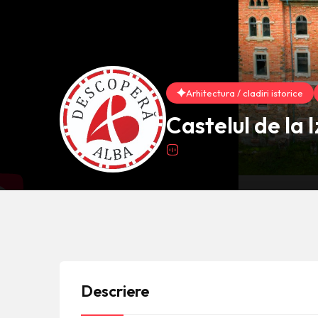
Arhitectura / cladiri istorice
Castelul de la 
Descriere