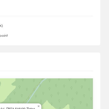
X)
point
×
ului, DN74,516100,Zlatna