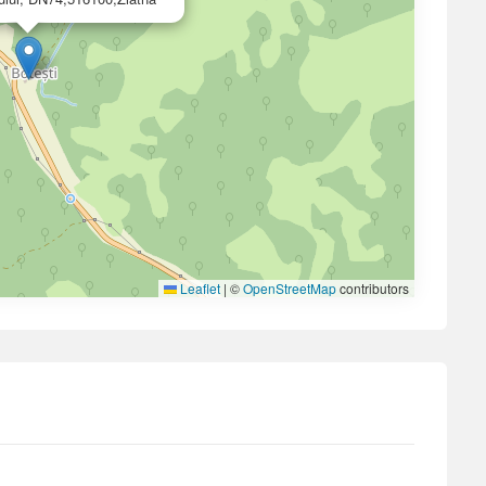
Leaflet
|
©
OpenStreetMap
contributors