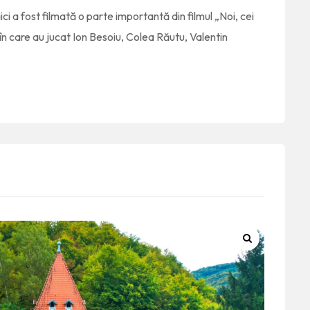
ci a fost filmată o parte importantă din filmul „Noi, cei
și în care au jucat Ion Besoiu, Colea Răutu, Valentin