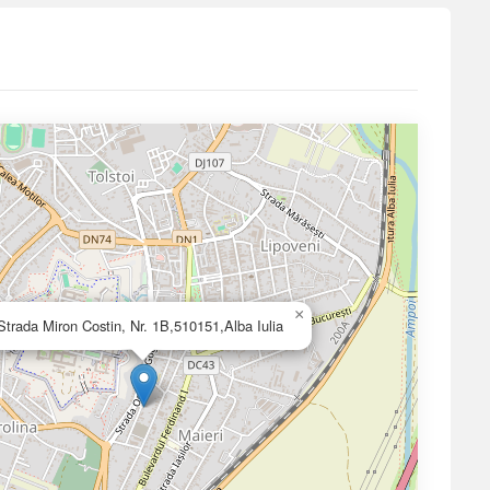
×
Strada Miron Costin, Nr. 1B,510151,Alba Iulia