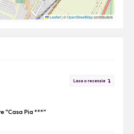
Leaflet
|
©
OpenStreetMap
contributors
Lasa o recenzie
re “Casa Pia ***”