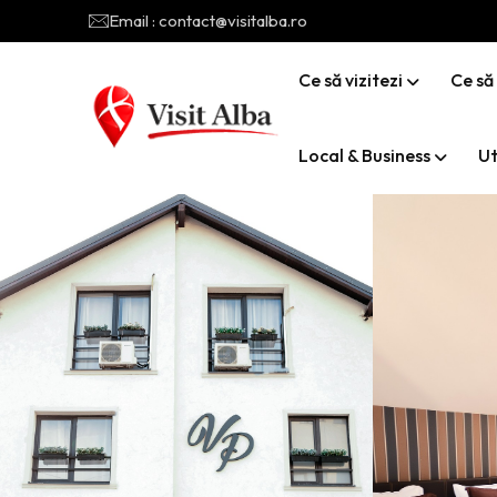
Email : contact@visitalba.ro
Ce să vizitezi
Ce să
Local & Business
Ut