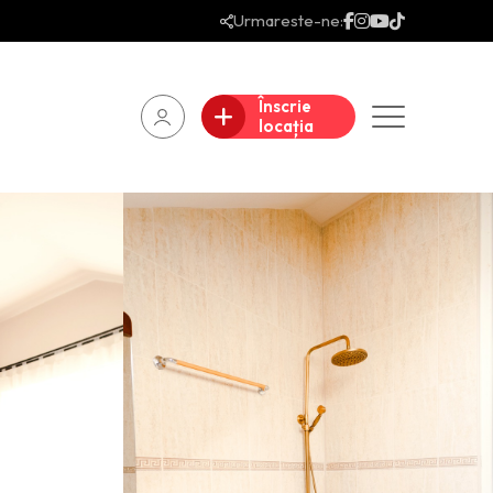
Urmareste-ne:
Înscrie
locația