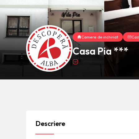
Camere de inchiriat
Caz
Casa Pia ***
Descriere