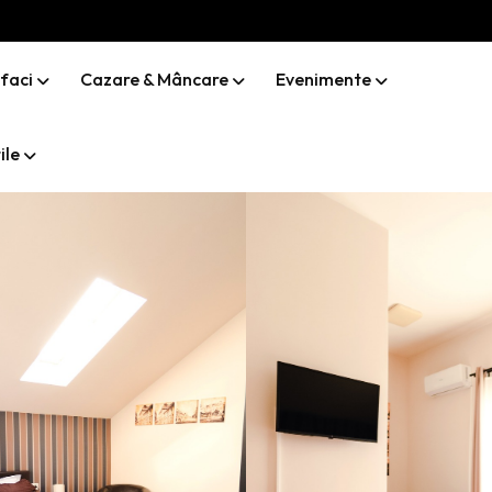
 faci
Cazare & Mâncare
Evenimente
ile