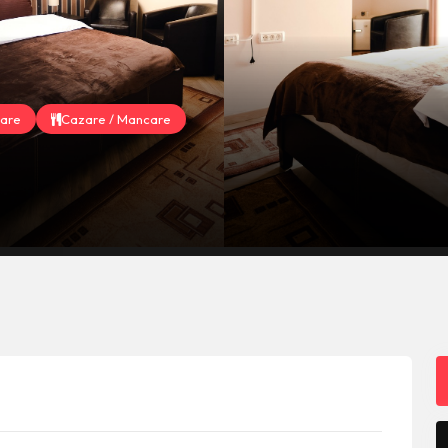
are
Cazare / Mancare