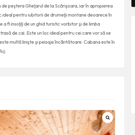
e peştera Gheţarul de la Scărişoara, iar în apropierea
loc ideal pentru iubitorii de drumeţii montane deoarece în
a fi insoţiţi de un ghid turistic vorbitor şi de limba
trasă de cai. Este un loc ideal pentru cei care vor să se
ste multă linişte şi peisaje încântătoare. Cabana este în
luj.