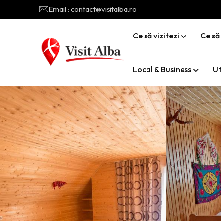
Email : contact@visitalba.ro
Ce să vizitezi
Ce să
Local & Business
Ut