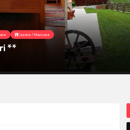
are
Cazare / Mancare
i **