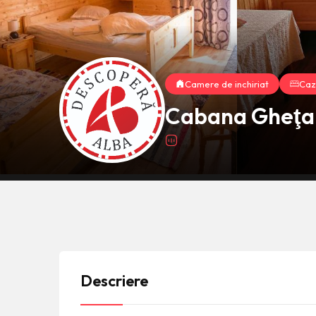
Camere de inchiriat
Caz
Cabana Gheţar
Descriere