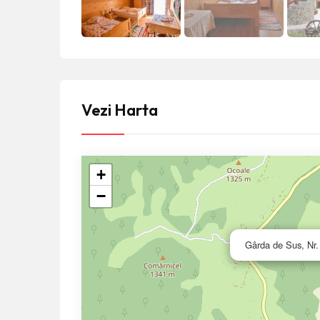
Vezi Harta
+
−
Gârda de Sus, Nr