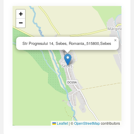
+
−
×
Str Progresului 14, Sebes, Romania,,515800,Sebes
Leaflet
|
©
OpenStreetMap
contributors