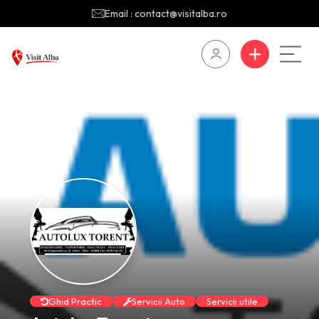
Email : contact@visitalba.ro
Ghid Practic
Servicii Auto
Servicii utile