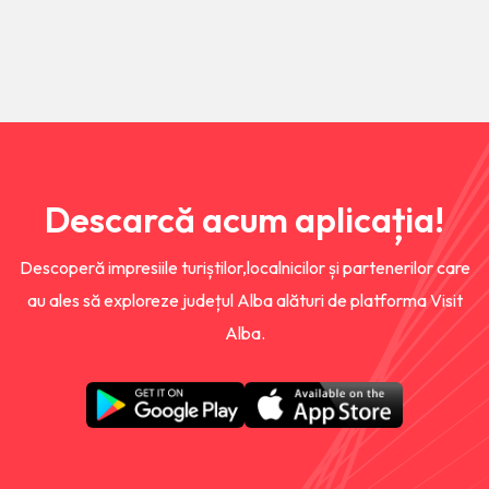
Descarcă acum aplicația!
Descoperă impresiile turiștilor,localnicilor și partenerilor care
au ales să exploreze județul Alba alături de platforma Visit
Alba.