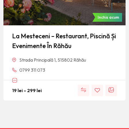
Inchis acum
La Mesteceni – Restaurant, Piscină Și
Evenimente În Răhău
Strada Principală 1, 515802 Răhău
0799 311 073
19
lei
–
299
lei