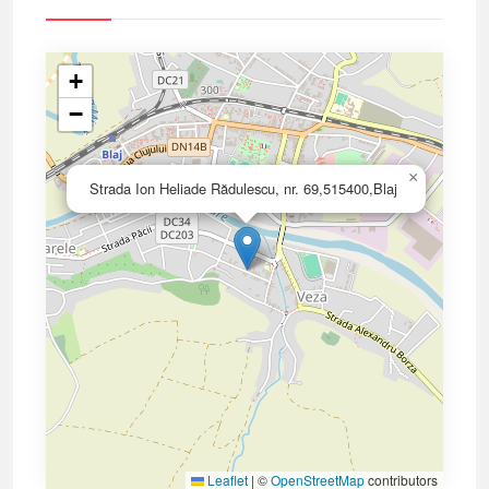
+
−
×
Strada Ion Heliade Rădulescu, nr. 69,515400,Blaj
Leaflet
|
©
OpenStreetMap
contributors