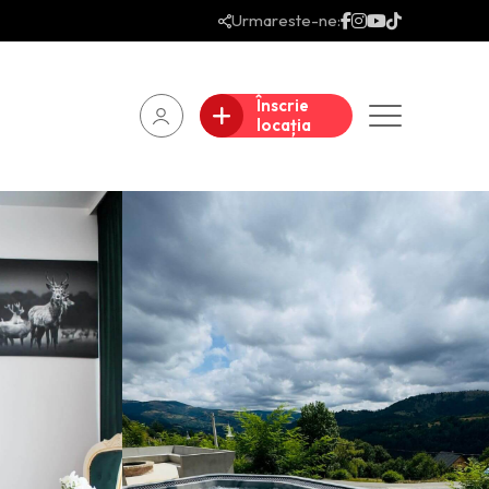
Urmareste-ne:
Înscrie
locația