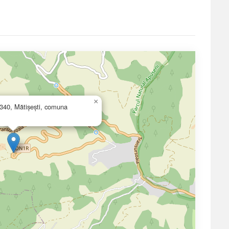
×
 340, Mătișești, comuna