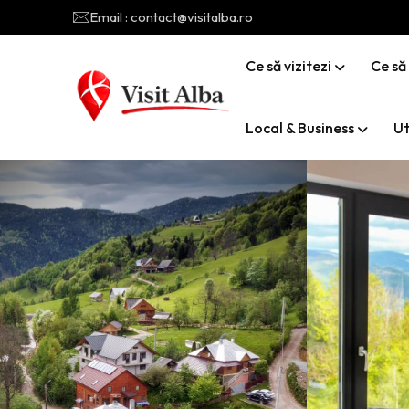
Email : contact@visitalba.ro
Ce să vizitezi
Ce să
Local & Business
Ut