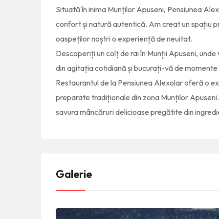
Situată în inima Munților Apuseni, Pensiunea Alexo
confort și natură autentică. Am creat un spațiu pr
oaspeților noștri o experiență de neuitat.
Descoperiți un colț de rai în Munții Apuseni, unde v
din agitația cotidiană și bucurați-vă de momente 
Restaurantul de la Pensiunea Alexolar oferă o e
preparate tradiționale din zona Munților Apuseni. 
savura mâncăruri delicioase pregătite din ingredi
Galerie