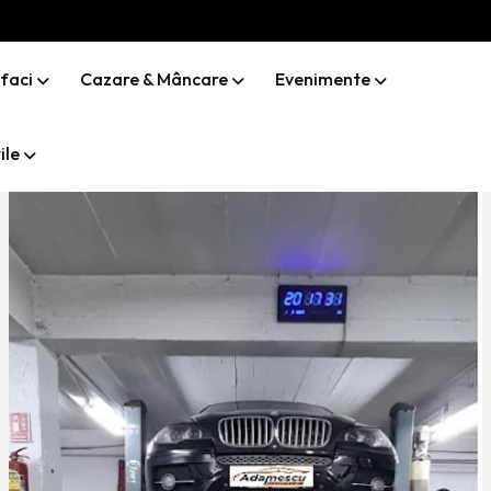
 faci
Cazare & Mâncare
Evenimente
ile