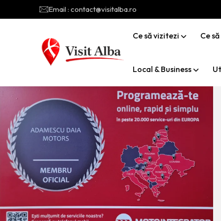
Email : contact@visitalba.ro
Ce să vizitezi
Ce să
Local & Business
Ut