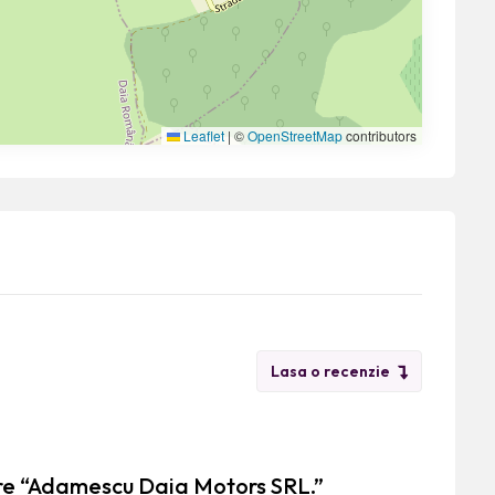
Leaflet
|
©
OpenStreetMap
contributors
Lasa o recenzie
pre “Adamescu Daia Motors SRL.”