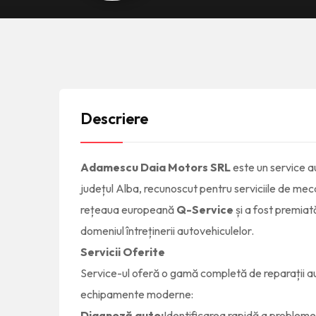
Descriere
Adamescu Daia Motors SRL
este un service a
județul Alba, recunoscut pentru serviciile de me
rețeaua europeană
Q-Service
și a fost premiat
domeniul întreținerii autovehiculelor.
Servicii Oferite
Service-ul oferă o gamă completă de reparații auto
echipamente moderne:
Diagnoză auto:
Identificarea rapidă a problem