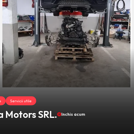
o
Servicii utile
 Motors SRL.
Inchis acum