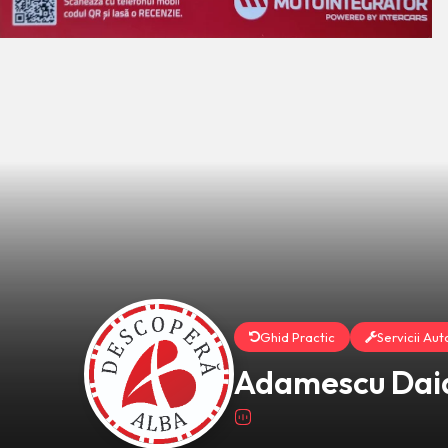
Ghid Practic
Servicii Aut
Adamescu Daia