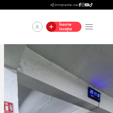
Urmareste-ne:
Înscrie
locația